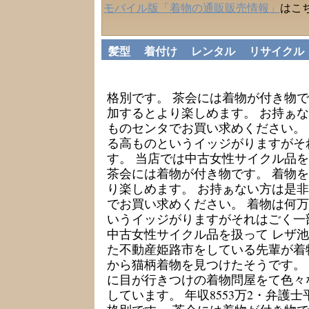
モバイル版「着物の通販販売情報」
はこ
髪型
着付け
レンタル
リサイクル
着物 リサイクル
格別です。 茶会には着物が付き物で
加するとより楽しめます。 お持ぁ
ものセンタでお買い求めください。
る高ものというイッジがりますがそ
す。 当店では中古女性サイクル品を
茶会には着物が付き物です。 着物
り楽しめます。 お持ぁない方は是
でお買い求めください。 着物は何
いうイッジがりますがそれはごく一
中古女性サイクル品を扱って レザ
た不動産姫路市をしている先輩が着
から猫柄着物を見つけたそうです。
に目が行きつけの着物問屋をて色々
しています。 年収8553万2・弁護士平