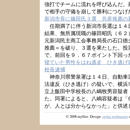
強打でチームに流れを呼び込んだ。
で相手の守備を崩して勝利につなげ
新潟市長に篠田氏３選 共産推薦の
任期満了に伴う新潟市長選は１４
結果、無所属現職の篠田昭氏（６２
元新潟民主商工会事務局長の石口徳
推薦＝を破り、３選を果たした。投
で、前回を９．６７ポイント下回っ
寝ていた男性をはね逃走 ひき逃げ
校長逮捕
神奈川県警泉署は１４日、自動車
法違反（ひき逃げ）の疑いで、横浜
立上飯田中学校長の八嶋牧男容疑者
た。同署によると、八嶋容疑者は「
が、人とは分からなかった」と供述
© 2008 mySite. Design:
spyka webmaster
a