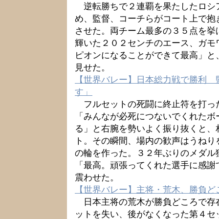
逆転勝ちで２連覇を果たしたロシ
め、監督、コーチらがコート上で抱
させた。両チーム最多の３５点を挙
輝いた２０２センチのエース、ガモ
ピオンになることができて最高」と
見せた。
【世界バレー】日本総力戦で勝利 
す」
フルセットの死闘に終止符を打っ
「みんなが必死につないでくれたボ
る」と右腕を勢いよく振り抜くと、
ト。その瞬間、場内の歓声はうねり
の輪を作った。３２年ぶりのメダル
「最高。頑張ってくれた選手に感謝
震わせた。
【世界バレー】主将・荒木、勝負ど
日本主将の荒木が勝負どころで存
ットを失い、後がなくなった第４セ