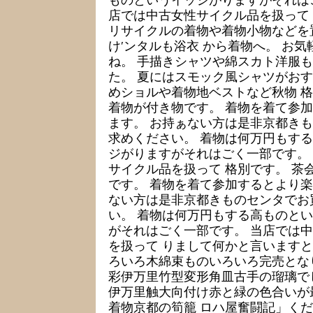
店では中古女性サイクル品を扱って
リサイクルの着物や着物小物などを
け′ンタルも浴衣 から着物へ。 お
ね。 手描きシャツや綿スカト洋服
た。 夏にはスモック風シャツがおす
めショルや着物地ベストなど秋物 格
着物が付き物です。 着物を着て参
ます。 お持ぁない方は是非京都き
求めください。 着物は何万円もす
ジがりますがそれはごく一部です。
サイクル品を扱って 格別です。 茶
です。 着物を着て参加するとより楽
ない方は是非京都きものセンタでお
い。 着物は何万円もする高ものと
がそれはごく一部です。 当店では
を扱って りまして何かと言います
ろいろ木綿束ものいろいろ完売とな
彩伊万里竹型変形角皿古手の瑠璃で
伊万里触大向付け赤と緑の色合いが
着物京都の筍籠 ロハ屋奮闘記」く