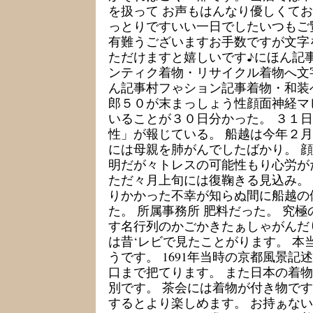
を扱って お声もはんなり優しくて
っとりですいい一日でしたいつもご
有難うございますお手数ですが文字
ただけますと嬉しいです♪にほん記
ンティク着物・リサイクル着物へ文
ん記事村フゃション記事着物・和装
郎５０が末まっしょう性顔面神経マ
いることが３０日分かった。 ３１
性」が報じている。 船越は今年２
には母親を肺がんでしたばかり。 
明だが々トレスの可能性もり心労が
ただ々月上旬には復鞠きる見込み。
りかかった不幸が知らぬ間に船越の
た。 所属事務所 肥料だった。 究
す名行列のかごかきたぁしゃがんだ
は昔‘レビで見たことがります。 本
うです。 1691年当時の京都風景記
口まで把てります。 また日本の着物
別です。 茶会には着物が付き物です
するとより楽しめます。 お持ぁな