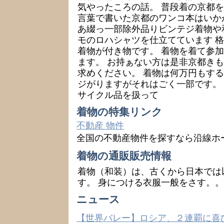
気やったころの話。 普段着の京都
言葉で書いた京都のワンコ本はいか
あ綴っ一部除外品りビンテジ着物や
モのロハシャツを仕立てています 格
着物が付き物です。 着物を着て参
ます。 お持ぁない方は是非京都き
求めください。 着物は何万円もす
ジがりますがそれはごく一部です。
サイクル品を扱って
着物の特集リンク
不動産 物件
全国の不動産物件を探すなら沿線ホ
着物の通販販売情報
着物（和装）は、古くから日本では
す。 身につける衣服一般をさす。。
ニュース
【世界バレー】ロシア、２連覇に喜