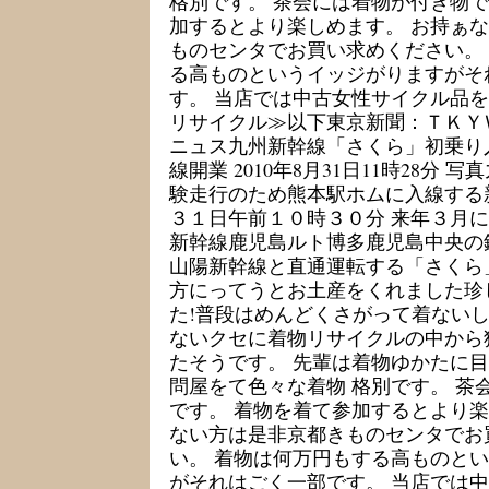
格別です。 茶会には着物が付き物で
加するとより楽しめます。 お持ぁ
ものセンタでお買い求めください。
る高ものというイッジがりますがそ
す。 当店では中古女性サイクル品を
リサイクル≫以下東京新聞：ＴＫＹ
ニュス九州新幹線「さくら」初乗り
線開業 2010年8月31日11時28分
験走行のため熊本駅ホムに入線する
３１日午前１０時３０分 来年３月
新幹線鹿児島ルト博多鹿児島中央の
山陽新幹線と直通運転する「さくら
方にってうとお土産をくれました珍
た!普段はめんどくさがって着ない
ないクセに着物リサイクルの中から
たそうです。 先輩は着物ゆかたに
問屋をて色々な着物 格別です。 茶
です。 着物を着て参加するとより楽
ない方は是非京都きものセンタでお
い。 着物は何万円もする高ものと
がそれはごく一部です。 当店では